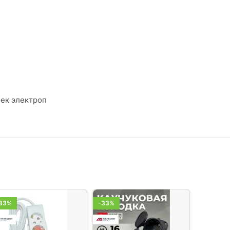
чек электроп
33%
-33%
-33%