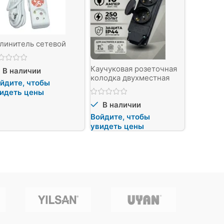
линитель сетевой
Каучуковая розеточная
Каучуков
В наличии
колодка двухместная
колодка
йдите, чтобы
IP44/250B
IP44/25
идеть цены
В наличии
В нал
Войдите, чтобы
Войдите
увидеть цены
увидеть