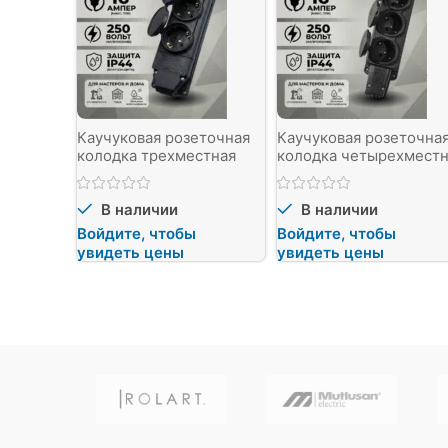
Каучуковая розеточная
Каучуковая розеточна
колодка трехместная
колодка четырехместн
IP44/250B
IP44/250B
В наличии
В наличии
Войдите, чтобы
Войдите, чтобы
увидеть цены
увидеть цены
NG