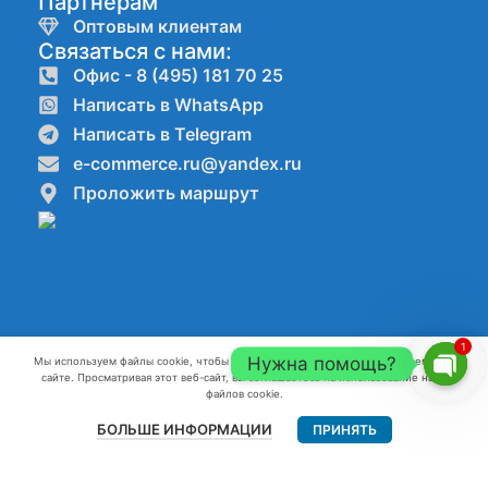
Партнёрам
Оптовым клиентам
Связаться с нами:
Офис - 8 (495) 181 70 25
Написать в WhatsApp
Написать в Telegram
e-commerce.ru@yandex.ru
Проложить маршрут
1
Нужна помощь?
Мы используем файлы cookie, чтобы улучшить ваш опыт работы на нашем веб-
сайте. Просматривая этот веб-сайт, вы соглашаетесь на использование нами
Компании ООО"КАНАТ" ИНН:7720861623 ОГРН:1227700082796 г.
Open
файлов cookie.
Москва 2022-2026 г.
chaty
БОЛЬШЕ ИНФОРМАЦИИ
ПРИНЯТЬ
Главная
Меню
Контакты
Разработка и продвижение сайтов webseed.ru