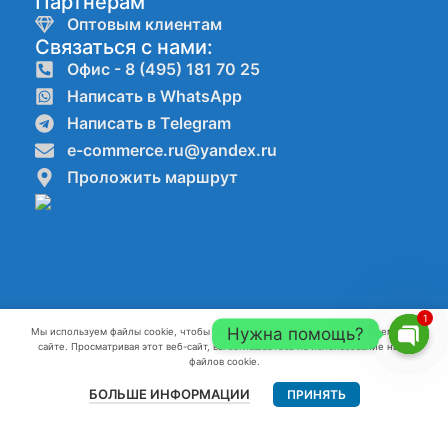
Партнёрам
Оптовым клиентам
Связаться с нами:
Офис - 8 (495) 181 70 25
Написать в WhatsApp
Написать в Telegram
e-commerce.ru@yandex.ru
Проложить маршрут
1
Нужна помощь?
Мы используем файлы cookie, чтобы улучшить ваш опыт работы на нашем веб-
сайте. Просматривая этот веб-сайт, вы соглашаетесь на использование нами
Компании ООО"КАНАТ" ИНН:7720861623 ОГРН:1227700082796 г.
Open
файлов cookie.
Москва 2022-2026 г.
chaty
БОЛЬШЕ ИНФОРМАЦИИ
ПРИНЯТЬ
Главная
Меню
Контакты
Разработка и продвижение сайтов webseed.ru