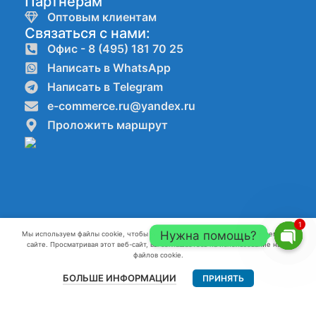
Партнёрам
Оптовым клиентам
Связаться с нами:
Офис - 8 (495) 181 70 25
Написать в WhatsApp
Написать в Telegram
e-commerce.ru@yandex.ru
Проложить маршрут
1
Нужна помощь?
Мы используем файлы cookie, чтобы улучшить ваш опыт работы на нашем веб-
сайте. Просматривая этот веб-сайт, вы соглашаетесь на использование нами
Компании ООО"КАНАТ" ИНН:7720861623 ОГРН:1227700082796 г.
Open
файлов cookie.
Москва 2022-2026 г.
chaty
БОЛЬШЕ ИНФОРМАЦИИ
ПРИНЯТЬ
Главная
Меню
Контакты
Разработка и продвижение сайтов webseed.ru