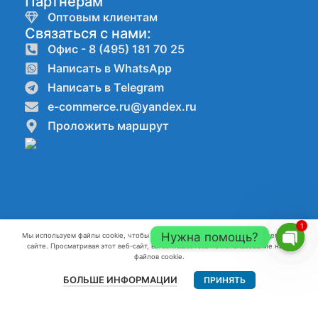
Партнёрам
Оптовым клиентам
Связаться с нами:
Офис - 8 (495) 181 70 25
Написать в WhatsApp
Написать в Telegram
e-commerce.ru@yandex.ru
Проложить маршрут
1
Нужна помощь?
Мы используем файлы cookie, чтобы улучшить ваш опыт работы на нашем веб-
сайте. Просматривая этот веб-сайт, вы соглашаетесь на использование нами
Компании ООО"КАНАТ" ИНН:7720861623 ОГРН:1227700082796 г.
Open
файлов cookie.
Москва 2022-2026 г.
chaty
БОЛЬШЕ ИНФОРМАЦИИ
ПРИНЯТЬ
Главная
Меню
Контакты
Разработка и продвижение сайтов webseed.ru