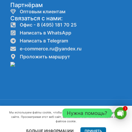
Партнёрам
Оптовым клиентам
Связаться с нами:
Офис - 8 (495) 181 70 25
Написать в WhatsApp
Написать в Telegram
e-commerce.ru@yandex.ru
Проложить маршрут
Компании ООО"КАНАТ" ИНН:7720861623 ОГРН:1227700082796 г.
1
Нужна помощь?
Мы используем файлы cookie, чтобы улучшить ваш опыт работы на нашем веб-
Москва 2022-2026 г.
сайте. Просматривая этот веб-сайт, вы соглашаетесь на использование нами
Open
файлов cookie.
Разработка и продвижение сайтов webseed.ru
chaty
БОЛЬШЕ ИНФОРМАЦИИ
ПРИНЯТЬ