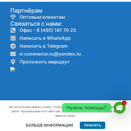
Партнёрам
Оптовым клиентам
Связаться с нами:
Офис - 8 (495) 181 70 25
Написать в WhatsApp
Написать в Telegram
e-commerce.ru@yandex.ru
Проложить маршрут
1
Нужна помощь?
Мы используем файлы cookie, чтобы улучшить ваш опыт работы на нашем веб-
сайте. Просматривая этот веб-сайт, вы соглашаетесь на использование нами
Компании ООО"КАНАТ" ИНН:7720861623 ОГРН:1227700082796 г.
Open
файлов cookie.
Москва 2022-2026 г.
chaty
БОЛЬШЕ ИНФОРМАЦИИ
ПРИНЯТЬ
Главная
Меню
Контакты
Разработка и продвижение сайтов webseed.ru