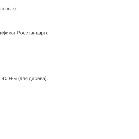
альные).
ификат Росстандарта.
40 Н·м (для дерева).