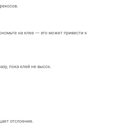
рекосов.
кономьте на клее — это может привести к
зу, пока клей не высох.
щает отслоение.