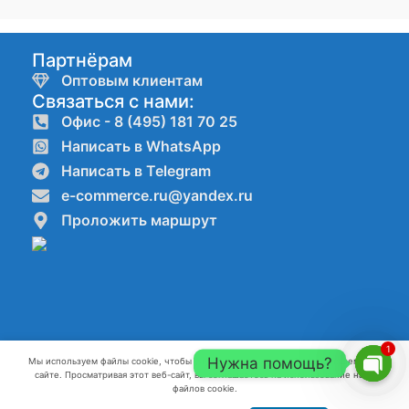
Партнёрам
Оптовым клиентам
Связаться с нами:
Офис - 8 (495) 181 70 25
Написать в WhatsApp
Написать в Telegram
e-commerce.ru@yandex.ru
Проложить маршрут
1
Нужна помощь?
Мы используем файлы cookie, чтобы улучшить ваш опыт работы на нашем веб-
сайте. Просматривая этот веб-сайт, вы соглашаетесь на использование нами
Компании ООО"КАНАТ" ИНН:7720861623 ОГРН:1227700082796 г.
Open
файлов cookie.
Москва 2022-2026 г.