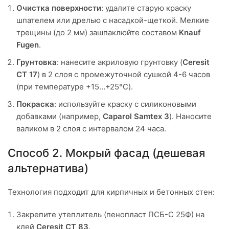
Очистка поверхности
: удалите старую краску
шпателем или дрелью с насадкой-щеткой. Мелкие
трещины (до 2 мм) зашпаклюйте составом
Knauf
Fugen
.
Грунтовка
: нанесите акриловую грунтовку (
Ceresit
CT 17
) в 2 слоя с промежуточной сушкой 4-6 часов
(при температуре +15…+25°C).
Покраска
: используйте краску с силиконовыми
добавками (например,
Caparol Samtex 3
). Наносите
валиком в 2 слоя с интервалом 24 часа.
Способ 2. Мокрый фасад (дешевая
альтернатива)
Технология подходит для кирпичных и бетонных стен:
Закрепите утеплитель (пенопласт ПСБ-С 25Ф) на
клей
Ceresit CT 83
.